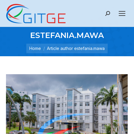
Search:
ESTEFANIA.MAWA
Home
Article author estefania.mawa