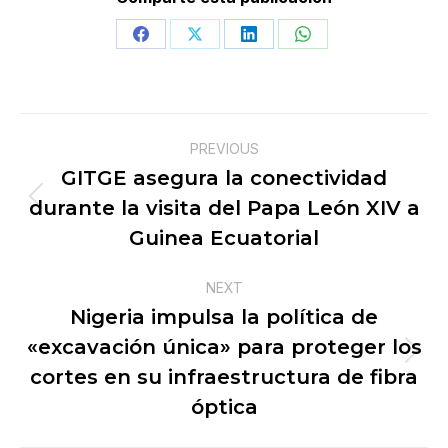
Share
Share
Share
Share
on
on
on
on
Facebook
X
LinkedIn
WhatsApp
Post
PREVIOUS
navigation
GITGE asegura la conectividad
durante la visita del Papa León XIV a
Previous
post:
Guinea Ecuatorial
NEXT
Nigeria impulsa la política de
«excavación única» para proteger los
Next
cortes en su infraestructura de fibra
post:
óptica